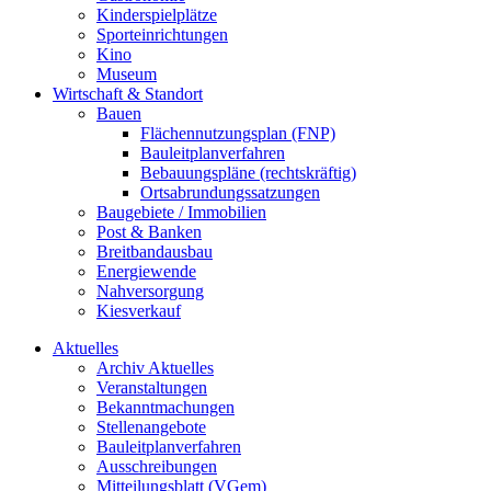
Kinderspielplätze
Sporteinrichtungen
Kino
Museum
Wirtschaft & Standort
Bauen
Flächennutzungsplan (FNP)
Bauleitplanverfahren
Bebauungspläne (rechtskräftig)
Ortsabrundungssatzungen
Baugebiete / Immobilien
Post & Banken
Breitbandausbau
Energiewende
Nahversorgung
Kiesverkauf
Aktuelles
Archiv Aktuelles
Veranstaltungen
Bekanntmachungen
Stellenangebote
Bauleitplanverfahren
Ausschreibungen
Mitteilungsblatt (VGem)