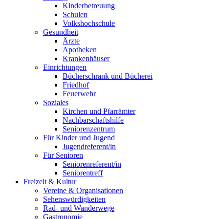
Kinderbetreuung
Schulen
Volkshochschule
Gesundheit
Ärzte
Apotheken
Krankenhäuser
Einrichtungen
Bücherschrank und Bücherei
Friedhof
Feuerwehr
Soziales
Kirchen und Pfarrämter
Nachbarschaftshilfe
Seniorenzentrum
Für Kinder und Jugend
Jugendreferent/in
Für Senioren
Seniorenreferent/in
Seniorentreff
Freizeit & Kultur
Vereine & Organisationen
Sehenswürdigkeiten
Rad- und Wanderwege
Gastronomie