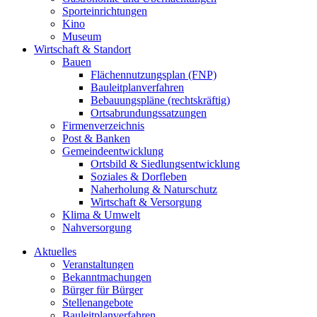
Sporteinrichtungen
Kino
Museum
Wirtschaft & Standort
Bauen
Flächennutzungsplan (FNP)
Bauleitplanverfahren
Bebauungspläne (rechtskräftig)
Ortsabrundungssatzungen
Firmenverzeichnis
Post & Banken
Gemeindeentwicklung
Ortsbild & Siedlungsentwicklung
Soziales & Dorfleben
Naherholung & Naturschutz
Wirtschaft & Versorgung
Klima & Umwelt
Nahversorgung
Aktuelles
Veranstaltungen
Bekanntmachungen
Bürger für Bürger
Stellenangebote
Bauleitplanverfahren