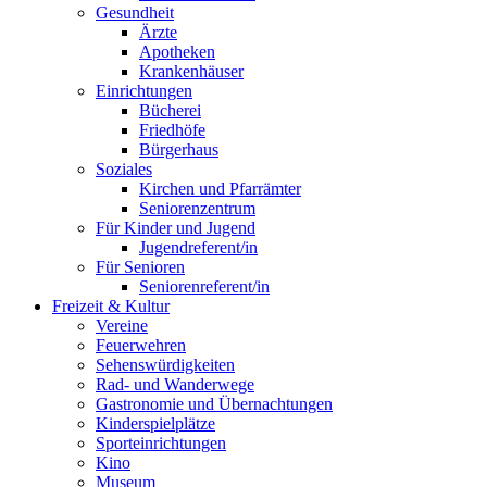
Gesundheit
Ärzte
Apotheken
Krankenhäuser
Einrichtungen
Bücherei
Friedhöfe
Bürgerhaus
Soziales
Kirchen und Pfarrämter
Seniorenzentrum
Für Kinder und Jugend
Jugendreferent/in
Für Senioren
Seniorenreferent/in
Freizeit & Kultur
Vereine
Feuerwehren
Sehenswürdigkeiten
Rad- und Wanderwege
Gastronomie und Übernachtungen
Kinderspielplätze
Sporteinrichtungen
Kino
Museum