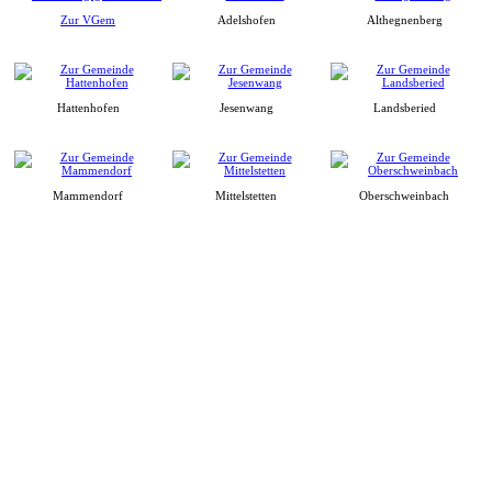
Zur VGem
Adelshofen
Althegnenberg
Hattenhofen
Jesenwang
Landsberied
Mammendorf
Mittelstetten
Oberschweinbach