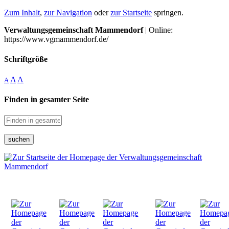
Zum Inhalt
,
zur Navigation
oder
zur Startseite
springen.
Verwaltungsgemeinschaft Mammendorf
| Online:
https://www.vgmammendorf.de/
Schriftgröße
A
A
A
Finden in gesamter Seite
suchen