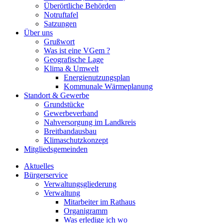
Überörtliche Behörden
Notruftafel
Satzungen
Über uns
Grußwort
Was ist eine VGem ?
Geografische Lage
Klima & Umwelt
Energienutzungsplan
Kommunale Wärmeplanung
Standort & Gewerbe
Grundstücke
Gewerbeverband
Nahversorgung im Landkreis
Breitbandausbau
Klimaschutzkonzept
Mitgliedsgemeinden
Aktuelles
Bürgerservice
Verwaltungsgliederung
Verwaltung
Mitarbeiter im Rathaus
Organigramm
Was erledige ich wo