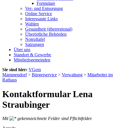
Formulare
Ver- und Entsorgung
Online Service
Interessante Links
Wahlen
Gesundheit (überregional)
Überörtliche Behörden
Notruftafel
Satzungen
Über uns
Standort & Gewerbe
Mitgliedsgemeinden
Sie sind hier:
VGem
Mammendorf
>
Bürgerservice
>
Verwaltung
>
Mitarbeiter im
Rathaus
Kontaktformular Lena
Straubinger
Mit
gekennzeichnete Felder sind Pflichtfelder.