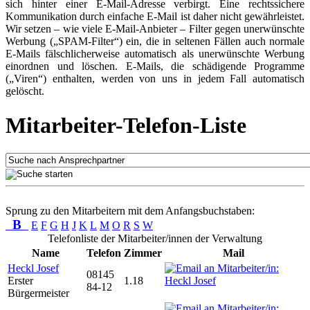
sich hinter einer E-Mail-Adresse verbirgt. Eine rechtssichere
Kommunikation durch einfache E-Mail ist daher nicht gewährleistet.
Wir setzen – wie viele E-Mail-Anbieter – Filter gegen unerwünschte
Werbung („SPAM-Filter“) ein, die in seltenen Fällen auch normale
E-Mails fälschlicherweise automatisch als unerwünschte Werbung
einordnen und löschen. E-Mails, die schädigende Programme
(„Viren“) enthalten, werden von uns in jedem Fall automatisch
gelöscht.
Mitarbeiter-Telefon-Liste
Sprung zu den Mitarbeitern mit dem Anfangsbuchstaben:
B
E
F
G
H
J
K
L
M
O
R
S
W
Telefonliste der Mitarbeiter/innen der Verwaltung
Name
Telefon
Zimmer
Mail
Heckl Josef
08145
Erster
1.18
84-12
Bürgermeister