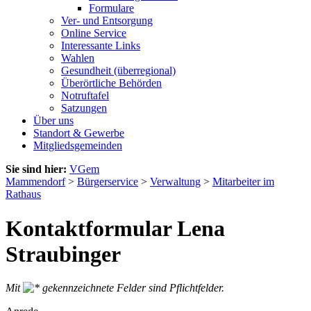
Formulare
Ver- und Entsorgung
Online Service
Interessante Links
Wahlen
Gesundheit (überregional)
Überörtliche Behörden
Notruftafel
Satzungen
Über uns
Standort & Gewerbe
Mitgliedsgemeinden
Sie sind hier:
VGem
Mammendorf
>
Bürgerservice
>
Verwaltung
>
Mitarbeiter im
Rathaus
Kontaktformular Lena
Straubinger
Mit
gekennzeichnete Felder sind Pflichtfelder.