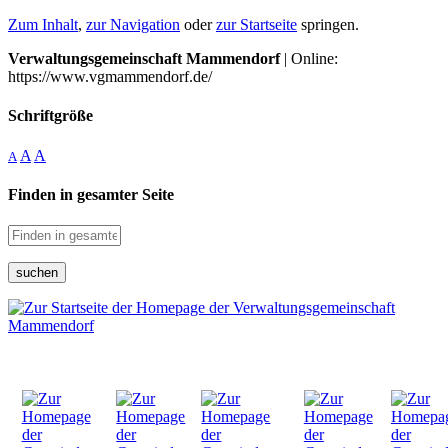
Zum Inhalt
,
zur Navigation
oder
zur Startseite
springen.
Verwaltungsgemeinschaft Mammendorf
| Online:
https://www.vgmammendorf.de/
Schriftgröße
A
A
A
Finden in gesamter Seite
suchen