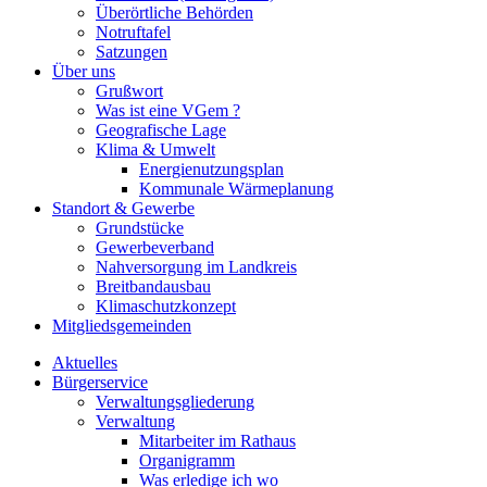
Überörtliche Behörden
Notruftafel
Satzungen
Über uns
Grußwort
Was ist eine VGem ?
Geografische Lage
Klima & Umwelt
Energienutzungsplan
Kommunale Wärmeplanung
Standort & Gewerbe
Grundstücke
Gewerbeverband
Nahversorgung im Landkreis
Breitbandausbau
Klimaschutzkonzept
Mitgliedsgemeinden
Aktuelles
Bürgerservice
Verwaltungsgliederung
Verwaltung
Mitarbeiter im Rathaus
Organigramm
Was erledige ich wo