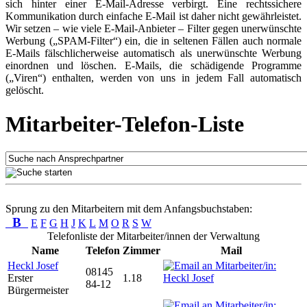
sich hinter einer E-Mail-Adresse verbirgt. Eine rechtssichere
Kommunikation durch einfache E-Mail ist daher nicht gewährleistet.
Wir setzen – wie viele E-Mail-Anbieter – Filter gegen unerwünschte
Werbung („SPAM-Filter“) ein, die in seltenen Fällen auch normale
E-Mails fälschlicherweise automatisch als unerwünschte Werbung
einordnen und löschen. E-Mails, die schädigende Programme
(„Viren“) enthalten, werden von uns in jedem Fall automatisch
gelöscht.
Mitarbeiter-Telefon-Liste
Sprung zu den Mitarbeitern mit dem Anfangsbuchstaben:
B
E
F
G
H
J
K
L
M
O
R
S
W
Telefonliste der Mitarbeiter/innen der Verwaltung
Name
Telefon
Zimmer
Mail
Heckl Josef
08145
Erster
1.18
84-12
Bürgermeister