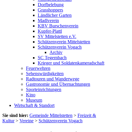
Dorfbelebung
Grasshoppers
Ländlicher Garten
Madlverein
KBV Burschenverein
Kupfer-Plattl
SV Mittelstetten e.V.
Schützenverein Mittelstetten
Schützenverein Vogach
Archiv
SC Tegernbach
Krieger und Soldatenkameradschaft
Feuerwehren
Sehenswürdigkeiten
Radtouren und Wanderwege
Gastronomie und Übernachtungen
Sporteinrichtungen
Kino
Museum
Wirtschaft & Standort
Sie sind hier:
Gemeinde Mittelstetten
>
Freizeit &
Kultur
>
Vereine
>
Schützenverein Vogach