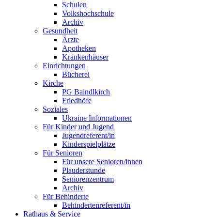
Schulen
Volkshochschule
Archiv
Gesundheit
Ärzte
Apotheken
Krankenhäuser
Einrichtungen
Bücherei
Kirche
PG Baindlkirch
Friedhöfe
Soziales
Ukraine Informationen
Für Kinder und Jugend
Jugendreferent/in
Kinderspielplätze
Für Senioren
Für unsere Senioren/innen
Plauderstunde
Seniorenzentrum
Archiv
Für Behinderte
Behindertenreferent/in
Rathaus & Service