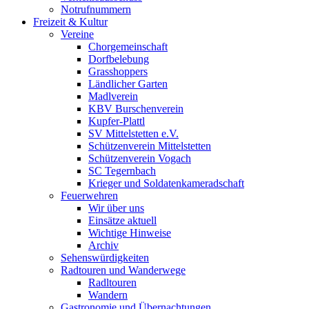
Notrufnummern
Freizeit & Kultur
Vereine
Chorgemeinschaft
Dorfbelebung
Grasshoppers
Ländlicher Garten
Madlverein
KBV Burschenverein
Kupfer-Plattl
SV Mittelstetten e.V.
Schützenverein Mittelstetten
Schützenverein Vogach
SC Tegernbach
Krieger und Soldatenkameradschaft
Feuerwehren
Wir über uns
Einsätze aktuell
Wichtige Hinweise
Archiv
Sehenswürdigkeiten
Radtouren und Wanderwege
Radltouren
Wandern
Gastronomie und Übernachtungen