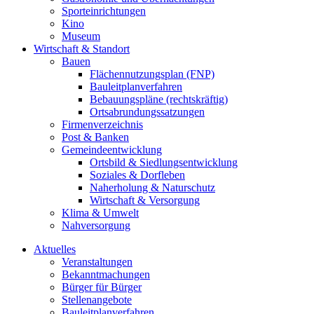
Sporteinrichtungen
Kino
Museum
Wirtschaft & Standort
Bauen
Flächennutzungsplan (FNP)
Bauleitplanverfahren
Bebauungspläne (rechtskräftig)
Ortsabrundungssatzungen
Firmenverzeichnis
Post & Banken
Gemeindeentwicklung
Ortsbild & Siedlungsentwicklung
Soziales & Dorfleben
Naherholung & Naturschutz
Wirtschaft & Versorgung
Klima & Umwelt
Nahversorgung
Aktuelles
Veranstaltungen
Bekanntmachungen
Bürger für Bürger
Stellenangebote
Bauleitplanverfahren