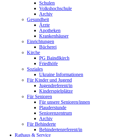
Schulen
Volkshochschule
Archiv
Gesundheit
Ärzte
Apotheken
Krankenhäuser
Einrichtungen
Bücherei
Kirche
PG Baindlkirch
Friedhöfe
Soziales
Ukraine Informationen
Für Kinder und Jugend
Jugendreferent/in
Kinderspielplätze
Für Senioren
Für unsere Senioren/innen
Plauderstunde
Seniorenzentrum
Archiv
Für Behinderte
Behindertenreferent/in
Rathaus & Service