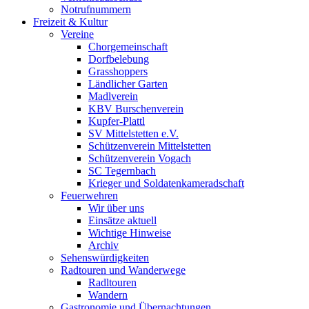
Notrufnummern
Freizeit & Kultur
Vereine
Chorgemeinschaft
Dorfbelebung
Grasshoppers
Ländlicher Garten
Madlverein
KBV Burschenverein
Kupfer-Plattl
SV Mittelstetten e.V.
Schützenverein Mittelstetten
Schützenverein Vogach
SC Tegernbach
Krieger und Soldatenkameradschaft
Feuerwehren
Wir über uns
Einsätze aktuell
Wichtige Hinweise
Archiv
Sehenswürdigkeiten
Radtouren und Wanderwege
Radltouren
Wandern
Gastronomie und Übernachtungen