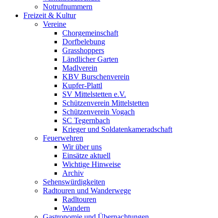
Notrufnummern
Freizeit & Kultur
Vereine
Chorgemeinschaft
Dorfbelebung
Grasshoppers
Ländlicher Garten
Madlverein
KBV Burschenverein
Kupfer-Plattl
SV Mittelstetten e.V.
Schützenverein Mittelstetten
Schützenverein Vogach
SC Tegernbach
Krieger und Soldatenkameradschaft
Feuerwehren
Wir über uns
Einsätze aktuell
Wichtige Hinweise
Archiv
Sehenswürdigkeiten
Radtouren und Wanderwege
Radltouren
Wandern
Gastronomie und Übernachtungen