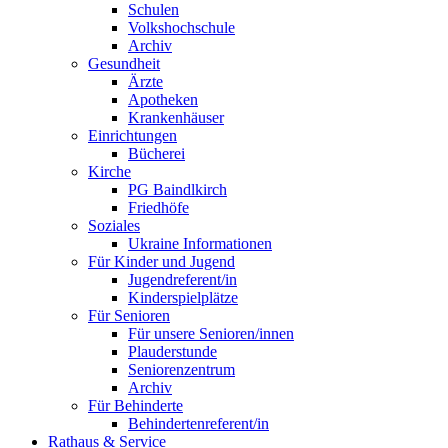
Schulen
Volkshochschule
Archiv
Gesundheit
Ärzte
Apotheken
Krankenhäuser
Einrichtungen
Bücherei
Kirche
PG Baindlkirch
Friedhöfe
Soziales
Ukraine Informationen
Für Kinder und Jugend
Jugendreferent/in
Kinderspielplätze
Für Senioren
Für unsere Senioren/innen
Plauderstunde
Seniorenzentrum
Archiv
Für Behinderte
Behindertenreferent/in
Rathaus & Service