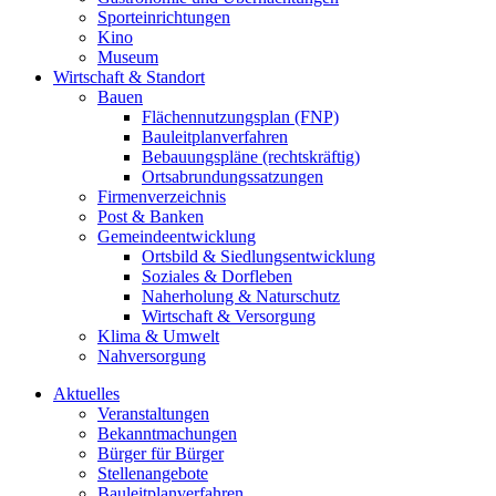
Sporteinrichtungen
Kino
Museum
Wirtschaft & Standort
Bauen
Flächennutzungsplan (FNP)
Bauleitplanverfahren
Bebauungspläne (rechtskräftig)
Ortsabrundungssatzungen
Firmenverzeichnis
Post & Banken
Gemeindeentwicklung
Ortsbild & Siedlungsentwicklung
Soziales & Dorfleben
Naherholung & Naturschutz
Wirtschaft & Versorgung
Klima & Umwelt
Nahversorgung
Aktuelles
Veranstaltungen
Bekanntmachungen
Bürger für Bürger
Stellenangebote
Bauleitplanverfahren