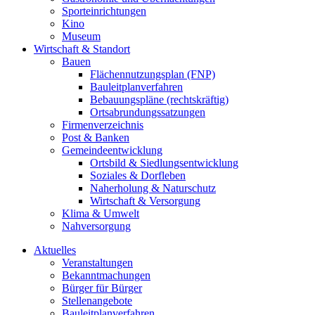
Sporteinrichtungen
Kino
Museum
Wirtschaft & Standort
Bauen
Flächennutzungsplan (FNP)
Bauleitplanverfahren
Bebauungspläne (rechtskräftig)
Ortsabrundungssatzungen
Firmenverzeichnis
Post & Banken
Gemeindeentwicklung
Ortsbild & Siedlungsentwicklung
Soziales & Dorfleben
Naherholung & Naturschutz
Wirtschaft & Versorgung
Klima & Umwelt
Nahversorgung
Aktuelles
Veranstaltungen
Bekanntmachungen
Bürger für Bürger
Stellenangebote
Bauleitplanverfahren