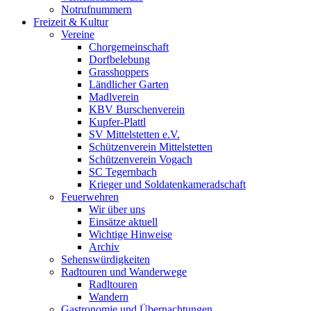
Notrufnummern
Freizeit & Kultur
Vereine
Chorgemeinschaft
Dorfbelebung
Grasshoppers
Ländlicher Garten
Madlverein
KBV Burschenverein
Kupfer-Plattl
SV Mittelstetten e.V.
Schützenverein Mittelstetten
Schützenverein Vogach
SC Tegernbach
Krieger und Soldatenkameradschaft
Feuerwehren
Wir über uns
Einsätze aktuell
Wichtige Hinweise
Archiv
Sehenswürdigkeiten
Radtouren und Wanderwege
Radltouren
Wandern
Gastronomie und Übernachtungen