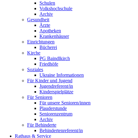
Schulen
Volkshochschule
Archiv
Gesundheit
Ärzte
Apotheken
Krankenhäuser
Einrichtungen
Bücherei
Kirche
PG Baindlkirch
Friedhöfe
Soziales
Ukraine Informationen
Für Kinder und Jugend
Jugendreferent/in
Kinderspielplätze
Für Senioren
Für unsere Senioren/innen
Plauderstunde
Seniorenzentrum
Archiv
Für Behinderte
Behindertenreferent/in
Rathaus & Service