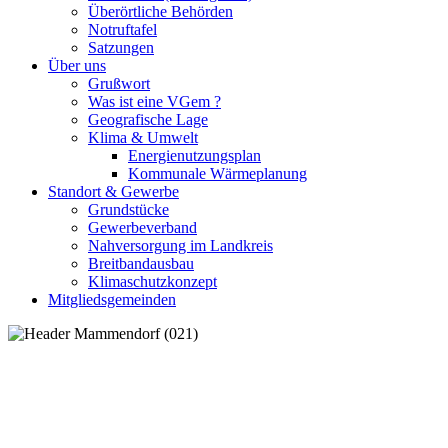
Überörtliche Behörden
Notruftafel
Satzungen
Über uns
Grußwort
Was ist eine VGem ?
Geografische Lage
Klima & Umwelt
Energienutzungsplan
Kommunale Wärmeplanung
Standort & Gewerbe
Grundstücke
Gewerbeverband
Nahversorgung im Landkreis
Breitbandausbau
Klimaschutzkonzept
Mitgliedsgemeinden