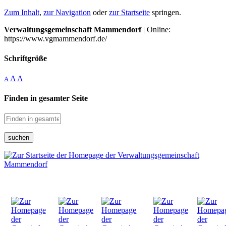
Zum Inhalt
,
zur Navigation
oder
zur Startseite
springen.
Verwaltungsgemeinschaft Mammendorf
| Online:
https://www.vgmammendorf.de/
Schriftgröße
A
A
A
Finden in gesamter Seite
suchen