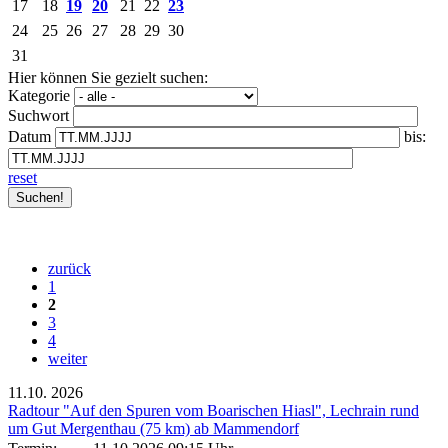
17
18
19
20
21
22
23
24
25
26
27
28
29
30
31
Hier können Sie gezielt suchen:
Kategorie
Suchwort
Datum
bis:
reset
zurück
1
2
3
4
weiter
11.10.
2026
Radtour "Auf den Spuren vom Boarischen Hiasl", Lechrain rund
um Gut Mergenthau (75 km) ab Mammendorf