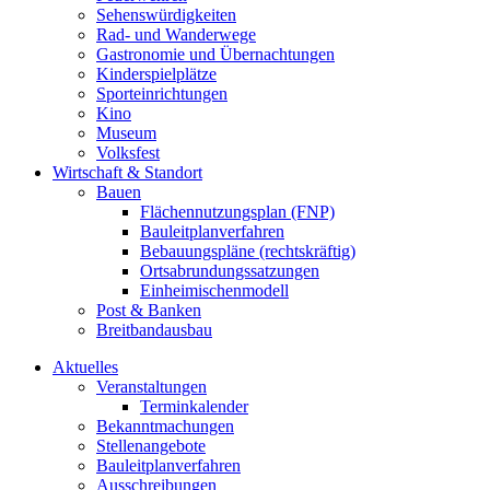
Sehenswürdigkeiten
Rad- und Wanderwege
Gastronomie und Übernachtungen
Kinderspielplätze
Sporteinrichtungen
Kino
Museum
Volksfest
Wirtschaft & Standort
Bauen
Flächennutzungsplan (FNP)
Bauleitplanverfahren
Bebauungspläne (rechtskräftig)
Ortsabrundungssatzungen
Einheimischenmodell
Post & Banken
Breitbandausbau
Aktuelles
Veranstaltungen
Terminkalender
Bekanntmachungen
Stellenangebote
Bauleitplanverfahren
Ausschreibungen