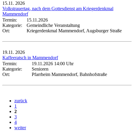
15.11.
2026
Volkstrauertag, nach dem Gottesdienst am Kriegerdenkmal
Mammendorf
Termin:
15.11.2026
Kategorie:
Gemeindliche Veranstaltung
Ort:
Kriegerdenkmal Mammendorf, Augsburger Straße
19.11.
2026
Kaffeeratsch in Mammendorf
Termin:
19.11.2026 14:00 Uhr
Kategorie:
Senioren
Ort:
Pfarrheim Mammendorf, Bahnhofstraße
zurück
1
2
3
4
weiter