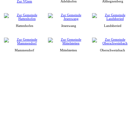
Zur VGem
Adelshofen
Althegnenberg
Hattenhofen
Jesenwang
Landsberied
Mammendorf
Mittelstetten
Oberschweinbach