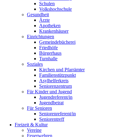
Schulen
Volkshochschule
Gesundheit
Ärzte
Apotheken
Krankenhäuser
Einrichtungen
Gemeindebücherei
Friedhöfe
Bürgerhaus
Turnhalle
Soziales
Kirchen und Pfarrämter
Familienstützpunkt
Asylhelferkreis
Seniorenzentrum
Für Kinder und Jugend
Jugendreferent/in
Jugendbeirat
Für Senioren
Seniorenreferent/in
Seniorentreff
Freizeit & Kultur
Vereine
Feuerwehren