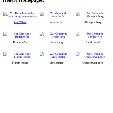
Weitere Homepages:
Zur VGem
Adelshofen
Althegnenberg
Hattenhofen
Jesenwang
Landsberied
Mammendorf
Mittelstetten
Oberschweinbach