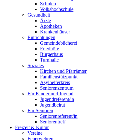
Schulen
Volkshochschule
Gesundheit
Ärzte
Apotheken
Krankenhäuser
Einrichtungen
Gemeindebücherei
Friedhöfe
Bürgerhaus
Turnhalle
Soziales
Kirchen und Pfarrämter
Familienstützpunkt
Asylhelferkreis
Seniorenzentrum
Für Kinder und Jugend
Jugendreferent/in
Jugendbeirat
Für Senioren
Seniorenreferent/in
Seniorentreff
Freizeit & Kultur
Vereine
Feuerwehren