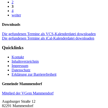
2
3
4
weiter
Downloads
Die gefundenen Termine als VCS-Kalenderdatei downloaden
Die gefundenen Termine als iCal-Kalenderdatei downloaden
Quicklinks
Kontakt
Inhaltsverzeichnis
Impressum
Datenschutz
Erklärung zur Barrierefreiheit
Gemeinde Mammendorf
Mitglied der VGem Mammendorf
Augsburger Straße 12
82291 Mammendorf