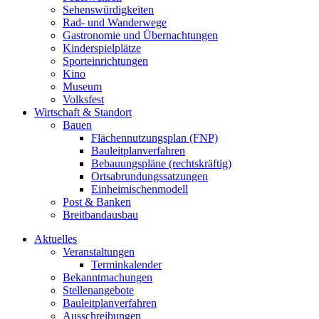
Sehenswürdigkeiten
Rad- und Wanderwege
Gastronomie und Übernachtungen
Kinderspielplätze
Sporteinrichtungen
Kino
Museum
Volksfest
Wirtschaft & Standort
Bauen
Flächennutzungsplan (FNP)
Bauleitplanverfahren
Bebauungspläne (rechtskräftig)
Ortsabrundungssatzungen
Einheimischenmodell
Post & Banken
Breitbandausbau
Aktuelles
Veranstaltungen
Terminkalender
Bekanntmachungen
Stellenangebote
Bauleitplanverfahren
Ausschreibungen