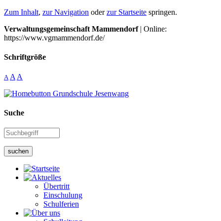
Zum Inhalt
,
zur Navigation
oder
zur Startseite
springen.
Verwaltungsgemeinschaft Mammendorf
| Online:
https://www.vgmammendorf.de/
Schriftgröße
A
A
A
Suche
suchen
Übertritt
Einschulung
Schulferien