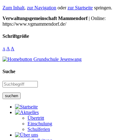
Zum Inhalt
,
zur Navigation
oder
zur Startseite
springen.
Verwaltungsgemeinschaft Mammendorf
| Online:
https://www.vgmammendorf.de/
Schriftgröße
A
A
A
Suche
suchen
Übertritt
Einschulung
Schulferien