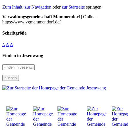
Zum Inhalt
,
zur Navigation
oder
zur Startseite
springen.
Verwaltungsgemeinschaft Mammendorf
| Online:
https://www.vgmammendorf.de/
Schriftgröße
A
A
A
Finden in Jesenwang
suchen