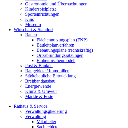
Gastronomie und Übernachtungen
Kinderspielplätze
Sporteinrichtungen
Kino
Museum
Wirtschaft & Standort
Bauen
Flächennutzungsplan (FNP)
Bauleitplanverfahren
Bebauungspläne (rechtskräftig)
Ortsabrundungssatzungen
Einheimischenmodell
Post & Banken
Baugebiete / Immobilien
Städtebauliche Entwicklung
Breitbandausbau
Energiewende
Klima & Umwelt
Märkte & Feste
Rathaus & Service
Verwaltungsgliederung
Verwaltung
Mitarbeiter
Sachgebiete