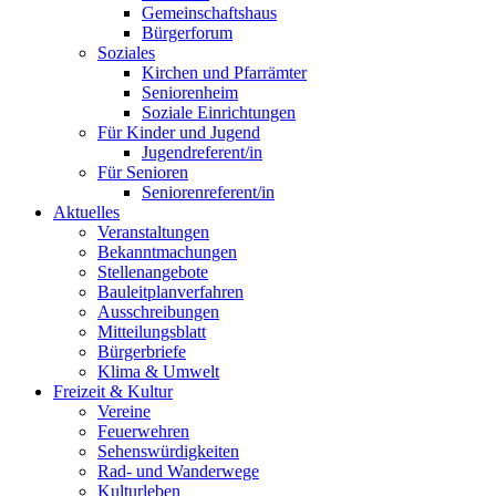
Gemeinschaftshaus
Bürgerforum
Soziales
Kirchen und Pfarrämter
Seniorenheim
Soziale Einrichtungen
Für Kinder und Jugend
Jugendreferent/in
Für Senioren
Seniorenreferent/in
Aktuelles
Veranstaltungen
Bekanntmachungen
Stellenangebote
Bauleitplanverfahren
Ausschreibungen
Mitteilungsblatt
Bürgerbriefe
Klima & Umwelt
Freizeit & Kultur
Vereine
Feuerwehren
Sehenswürdigkeiten
Rad- und Wanderwege
Kulturleben