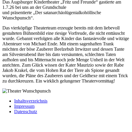
Das Augsburger Kindertheater „Fritz und Freunde“ gastierte am
1.7.26 bei uns an der Grundschule
und präsentierte „Der satanarchäolügenialkohöllische
Wunschpunsch“.
Das vierköpfige Theaterteam erzeugte bereits mit dem liebevoll
gestalteten Bühnenbild eine riesige Vorfreude, die nicht enttäuscht
wurde. Gebannt verfolgten alle Kinder das fantasievolle und witzige
Abenteuer von Michael Ende. Mit einem sagenhaften Trank
möchten der böse Zauberer Beelzebub Irrwitzer und dessen Tante
am Silvesterabend ihre bis dato versäumten, schlechten Taten
aufholen und bis Mitternacht noch jede Menge Unheil in der Welt
anrichten. Zum Glück wissen der Kater Maurizio sowie der Rabe
Jakob Krakel, die vom Hohen Rat der Tiere als Spione gesandt
wurden, die Pläne des Zauberers und der Geldhexe mit einem Trick
zu durchkreuzen. Ein wirklich gelungener Theatervormittag!
Inhaltsverzeichnis
Impressum
Datenschutz