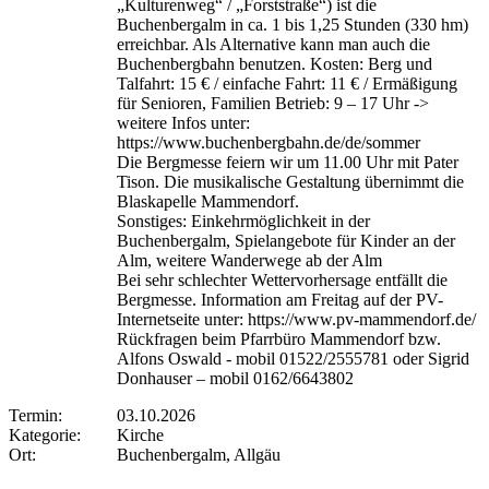
„Kulturenweg“ / „Forststraße“) ist die
Buchenbergalm in ca. 1 bis 1,25 Stunden (330 hm)
erreichbar. Als Alternative kann man auch die
Buchenbergbahn benutzen. Kosten: Berg und
Talfahrt: 15 € / einfache Fahrt: 11 € / Ermäßigung
für Senioren, Familien Betrieb: 9 – 17 Uhr ->
weitere Infos unter:
https://www.buchenbergbahn.de/de/sommer
Die Bergmesse feiern wir um 11.00 Uhr mit Pater
Tison. Die musikalische Gestaltung übernimmt die
Blaskapelle Mammendorf.
Sonstiges: Einkehrmöglichkeit in der
Buchenbergalm, Spielangebote für Kinder an der
Alm, weitere Wanderwege ab der Alm
Bei sehr schlechter Wettervorhersage entfällt die
Bergmesse. Information am Freitag auf der PV-
Internetseite unter: https://www.pv-mammendorf.de/
Rückfragen beim Pfarrbüro Mammendorf bzw.
Alfons Oswald - mobil 01522/2555781 oder Sigrid
Donhauser – mobil 0162/6643802
Termin:
03.10.2026
Kategorie:
Kirche
Ort:
Buchenbergalm, Allgäu