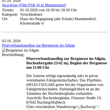
01.10.
2026
Juca-Kino (Film FSK 6) in Mammendorf
Termin:
01.10.2026 von 16:30
bis 18:30 Uhr
Kategorie:
Verschiedenes
Ort:
Haus der Begegnung (alte Schule) Mammendorf,
Klosterstraße 4
03.10.
2026
Pfarrverbandsausflug zur Bergmesse im Allgäu
Beschreibung:
Pfarrverbandsausflug zur Bergmesse im Allgäu,
Buchenbergalm (1142 m), Beginn der Bergmesse
um 11:00 Uhr
Die Anreise erfolgt eigenständig oder in privat
vereinbarten Fahrgemeinschaften. Das Pfarrbüro
(08145/1503) hilft gerne bei der Organisation von
Fahrgemeinschaften. Parkmöglichkeit ist an der
Talstation der Buchenbergbahn vorhanden.
Anschrift: Buchenbergbahn, Füssener Straße 19,
87642 Buching/Halblech
Über verschiedene Wanderwege („Bachweg“ /