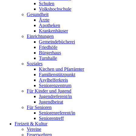
Schulen
Volkshochschule
Gesundheit
Ärzte
Apotheken
Krankenhäuser
Einrichtungen
Gemeindebücherei
Friedhöfe
Bürgerhaus
Turnhalle
Soziales
Kirchen und Pfarrämter
Familienstützpunkt
Asylhelferkreis
Seniorenzentrum
Für Kinder und Jugend
Jugendreferent/in
Jugendbeirat
Für Senioren
Seniorenreferent/in
Seniorentreff
Freizeit & Kultur
Vereine
Feuerwehren