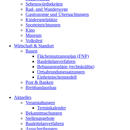
Sehenswürdigkeiten
Rad- und Wanderwege
Gastronomie und Übernachtungen
Kinderspielplätze
Sporteinrichtungen
Kino
Museum
Volksfest
Wirtschaft & Standort
Bauen
Flächennutzungsplan (FNP)
Bauleitplanverfahren
Bebauungspläne (rechtskräftig)
Ortsabrundungssatzungen
Einheimischenmodell
Post & Banken
Breitbandausbau
Aktuelles
Veranstaltungen
Terminkalender
Bekanntmachungen
Stellenangebote
Bauleitplanverfahren
Ausschreibungen