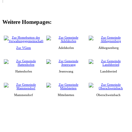
Weitere Homepages:
Zur VGem
Adelshofen
Althegnenberg
Hattenhofen
Jesenwang
Landsberied
Mammendorf
Mittelstetten
Oberschweinbach