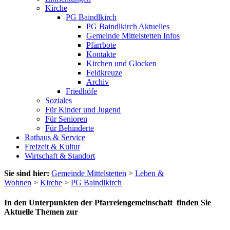
Kirche
PG Baindlkirch
PG Baindlkirch Aktuelles
Gemeinde Mittelstetten Infos
Pfarrbote
Kontakte
Kirchen und Glocken
Feldkreuze
Archiv
Friedhöfe
Soziales
Für Kinder und Jugend
Für Senioren
Für Behinderte
Rathaus & Service
Freizeit & Kultur
Wirtschaft & Standort
Sie sind hier:
Gemeinde Mittelstetten
>
Leben &
Wohnen
>
Kirche
>
PG Baindlkirch
In den
Unterpunkten
der
Pfarreiengemeinschaft
finden Sie
Aktuelle Themen zur