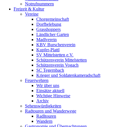
Notrufnummern
Freizeit & Kultur
Vereine
Chorgemeinschaft
Dorfbelebung
Grasshoppers
Ländlicher Garten
Madlverein
KBV Burschenverein
Kupfer-Plattl
SV Mittelstetten e.V.
Schützenverein Mittelstetten
Schützenverein Vogach
SC Tegernbach
Krieger und Soldatenkameradschaft
Feuerwehren
Wir über uns
Einsätze aktuell
Wichtige Hinweise
Archiv
Sehenswürdigkeiten
Radtouren und Wanderwege
Radltouren
Wandern
Gastronomie und Übernachtungen