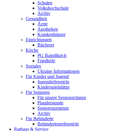
Schulen
Volkshochschule
Archiv
Gesundheit
Ärzte
Apotheken
Krankenhäuser
Einrichtungen
Bücherei
Kirche
PG Baindlkirch
Friedhöfe
Soziales
Ukraine Informationen
Für Kinder und Jugend
Jugendreferent/in
Kinderspielplätze
Für Senioren
Für unsere Senioren/innen
Plauderstunde
Seniorenzentrum
Archiv
Für Behinderte
Behindertenreferent/in
Rathaus & Service