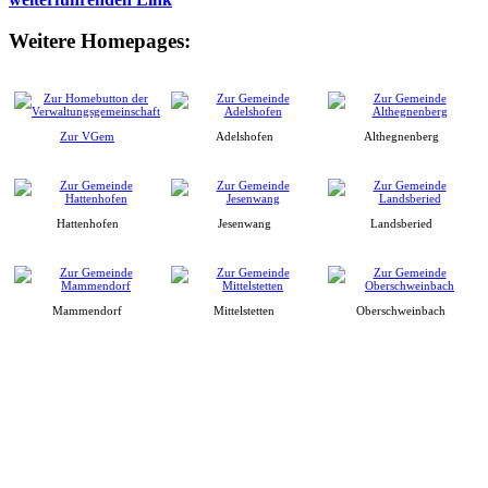
Weitere Homepages:
Zur VGem
Adelshofen
Althegnenberg
Hattenhofen
Jesenwang
Landsberied
Mammendorf
Mittelstetten
Oberschweinbach