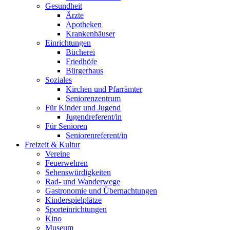
Gesundheit
Ärzte
Apotheken
Krankenhäuser
Einrichtungen
Bücherei
Friedhöfe
Bürgerhaus
Soziales
Kirchen und Pfarrämter
Seniorenzentrum
Für Kinder und Jugend
Jugendreferent/in
Für Senioren
Seniorenreferent/in
Freizeit & Kultur
Vereine
Feuerwehren
Sehenswürdigkeiten
Rad- und Wanderwege
Gastronomie und Übernachtungen
Kinderspielplätze
Sporteinrichtungen
Kino
Museum