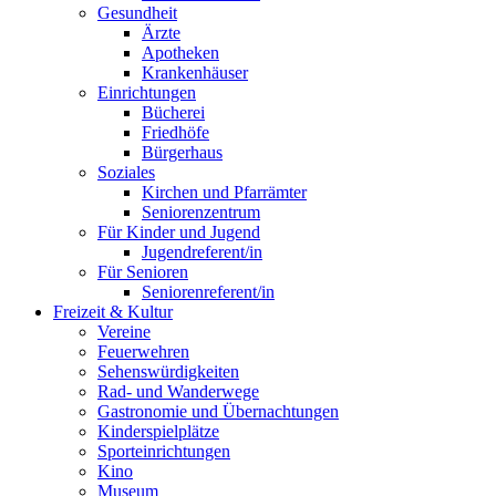
Gesundheit
Ärzte
Apotheken
Krankenhäuser
Einrichtungen
Bücherei
Friedhöfe
Bürgerhaus
Soziales
Kirchen und Pfarrämter
Seniorenzentrum
Für Kinder und Jugend
Jugendreferent/in
Für Senioren
Seniorenreferent/in
Freizeit & Kultur
Vereine
Feuerwehren
Sehenswürdigkeiten
Rad- und Wanderwege
Gastronomie und Übernachtungen
Kinderspielplätze
Sporteinrichtungen
Kino
Museum