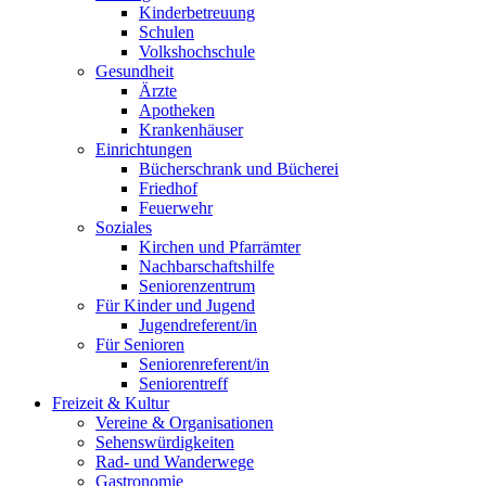
Kinderbetreuung
Schulen
Volkshochschule
Gesundheit
Ärzte
Apotheken
Krankenhäuser
Einrichtungen
Bücherschrank und Bücherei
Friedhof
Feuerwehr
Soziales
Kirchen und Pfarrämter
Nachbarschaftshilfe
Seniorenzentrum
Für Kinder und Jugend
Jugendreferent/in
Für Senioren
Seniorenreferent/in
Seniorentreff
Freizeit & Kultur
Vereine & Organisationen
Sehenswürdigkeiten
Rad- und Wanderwege
Gastronomie