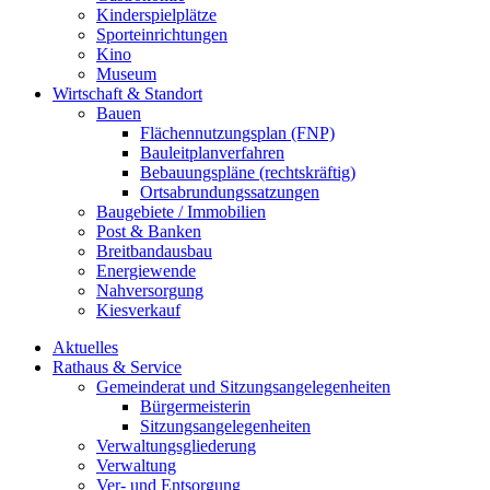
Kinderspielplätze
Sporteinrichtungen
Kino
Museum
Wirtschaft & Standort
Bauen
Flächennutzungsplan (FNP)
Bauleitplanverfahren
Bebauungspläne (rechtskräftig)
Ortsabrundungssatzungen
Baugebiete / Immobilien
Post & Banken
Breitbandausbau
Energiewende
Nahversorgung
Kiesverkauf
Aktuelles
Rathaus & Service
Gemeinderat und Sitzungsangelegenheiten
Bürgermeisterin
Sitzungsangelegenheiten
Verwaltungsgliederung
Verwaltung
Ver- und Entsorgung