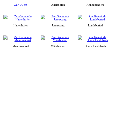
Zur VGem
Adelshofen
Althegnenberg
Hattenhofen
Jesenwang
Landsberied
Mammendorf
Mittelstetten
Oberschweinbach