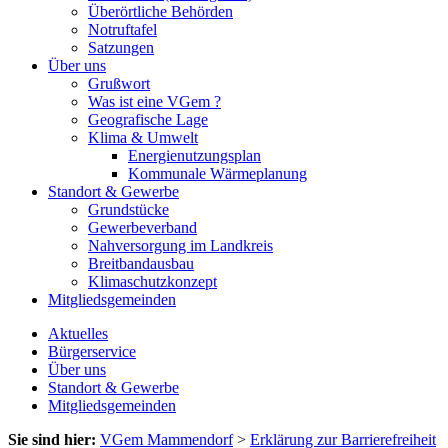
Überörtliche Behörden
Notruftafel
Satzungen
Über uns
Grußwort
Was ist eine VGem ?
Geografische Lage
Klima & Umwelt
Energienutzungsplan
Kommunale Wärmeplanung
Standort & Gewerbe
Grundstücke
Gewerbeverband
Nahversorgung im Landkreis
Breitbandausbau
Klimaschutzkonzept
Mitgliedsgemeinden
Aktuelles
Bürgerservice
Über uns
Standort & Gewerbe
Mitgliedsgemeinden
Sie sind hier:
VGem Mammendorf
>
Erklärung zur Barrierefreiheit