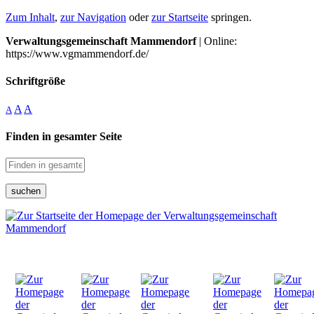
Zum Inhalt
,
zur Navigation
oder
zur Startseite
springen.
Verwaltungsgemeinschaft Mammendorf
| Online:
https://www.vgmammendorf.de/
Schriftgröße
A
A
A
Finden in gesamter Seite
suchen