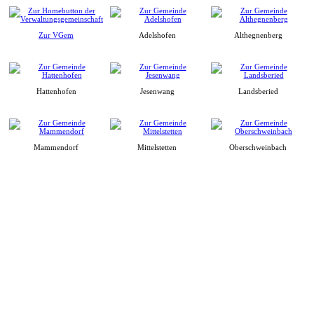
Zur VGem
Adelshofen
Althegnenberg
Hattenhofen
Jesenwang
Landsberied
Mammendorf
Mittelstetten
Oberschweinbach