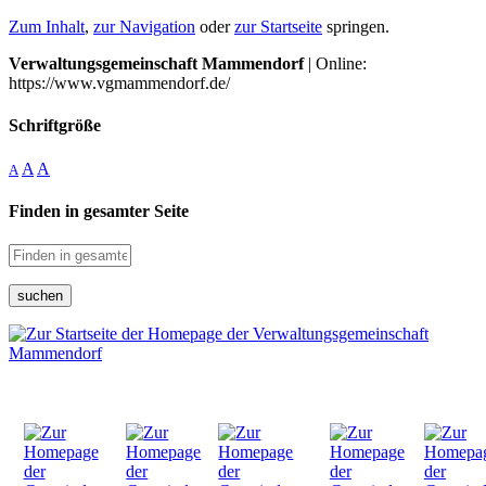
Zum Inhalt
,
zur Navigation
oder
zur Startseite
springen.
Verwaltungsgemeinschaft Mammendorf
| Online:
https://www.vgmammendorf.de/
Schriftgröße
A
A
A
Finden in gesamter Seite
suchen