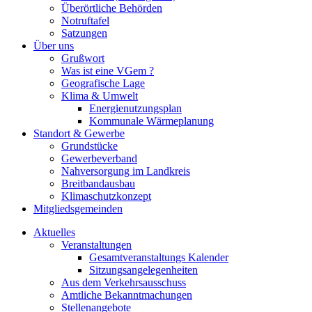
Überörtliche Behörden
Notruftafel
Satzungen
Über uns
Grußwort
Was ist eine VGem ?
Geografische Lage
Klima & Umwelt
Energienutzungsplan
Kommunale Wärmeplanung
Standort & Gewerbe
Grundstücke
Gewerbeverband
Nahversorgung im Landkreis
Breitbandausbau
Klimaschutzkonzept
Mitgliedsgemeinden
Aktuelles
Veranstaltungen
Gesamtveranstaltungs Kalender
Sitzungsangelegenheiten
Aus dem Verkehrsausschuss
Amtliche Bekanntmachungen
Stellenangebote