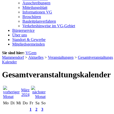
Ausschreibungen
Mitteilungsblatt
Informationen VG
Broschüren
Bauleitplanverfahren
Verkehrshinweise im VG-Gebiet
Bürgerservice
Über uns
Standort & Gewerbe
Mitgliedsgemeinden
Sie sind hier:
VGem
Mammendorf
>
Aktuelles
>
Veranstaltungen
>
Gesamtveranstaltungs
Kalender
Gesamtveranstaltungskalender
März
2024
Mo
Di
Mi
Do
Fr
Sa
So
1
2
3