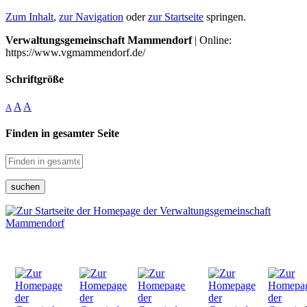
Zum Inhalt
,
zur Navigation
oder
zur Startseite
springen.
Verwaltungsgemeinschaft Mammendorf
| Online:
https://www.vgmammendorf.de/
Schriftgröße
A
A
A
Finden in gesamter Seite
suchen