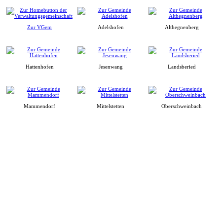
Zur VGem
Adelshofen
Althegnenberg
Hattenhofen
Jesenwang
Landsberied
Mammendorf
Mittelstetten
Oberschweinbach