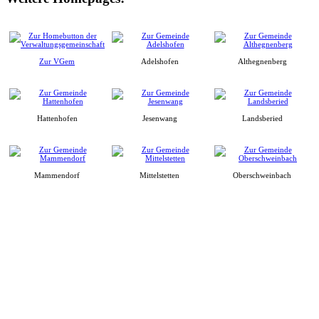
Zur VGem
Adelshofen
Althegnenberg
Hattenhofen
Jesenwang
Landsberied
Mammendorf
Mittelstetten
Oberschweinbach