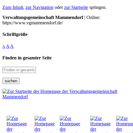
Zum Inhalt
,
zur Navigation
oder
zur Startseite
springen.
Verwaltungsgemeinschaft Mammendorf
| Online:
https://www.vgmammendorf.de/
Schriftgröße
A
A
A
Finden in gesamter Seite
suchen