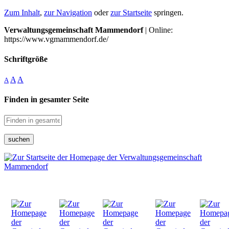
Zum Inhalt
,
zur Navigation
oder
zur Startseite
springen.
Verwaltungsgemeinschaft Mammendorf
| Online:
https://www.vgmammendorf.de/
Schriftgröße
A
A
A
Finden in gesamter Seite
suchen