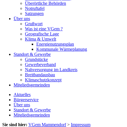
Überörtliche Behörden
Notruftafel
Satzungen
Über uns
Grußwort
Was ist eine VGem ?
Geografische Lage
Klima & Umwelt
Energienutzungsplan
Kommunale Wärmeplanung
Standort & Gewerbe
Grundstücke
Gewerbeverband
Nahversorgung im Landkreis
Breitbandausbau
Klimaschutzkonzept
Mitgliedsgemeinden
Aktuelles
Bürgerservice
Über uns
Standort & Gewerbe
Mitgliedsgemeinden
Sie sind hier:
VGem Mammendorf
>
Impressum