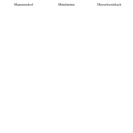
Mammendorf
Mittelstetten
Oberschweinbach