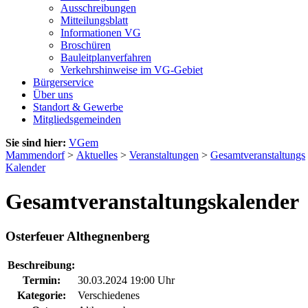
Ausschreibungen
Mitteilungsblatt
Informationen VG
Broschüren
Bauleitplanverfahren
Verkehrshinweise im VG-Gebiet
Bürgerservice
Über uns
Standort & Gewerbe
Mitgliedsgemeinden
Sie sind hier:
VGem
Mammendorf
>
Aktuelles
>
Veranstaltungen
>
Gesamtveranstaltungs
Kalender
Gesamtveranstaltungskalender
Osterfeuer Althegnenberg
Beschreibung:
Termin:
30.03.2024 19:00 Uhr
Kategorie:
Verschiedenes