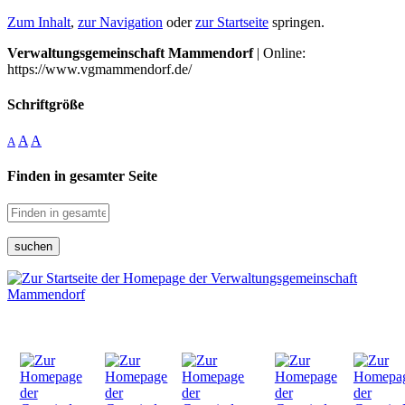
Zum Inhalt
,
zur Navigation
oder
zur Startseite
springen.
Verwaltungsgemeinschaft Mammendorf
| Online:
https://www.vgmammendorf.de/
Schriftgröße
A
A
A
Finden in gesamter Seite
suchen