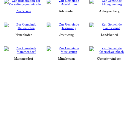
Zur VGem
Adelshofen
Althegnenberg
Hattenhofen
Jesenwang
Landsberied
Mammendorf
Mittelstetten
Oberschweinbach