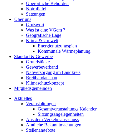
Überörtliche Behörden
Notruftafel
Satzungen
Über uns
Grußwort
Was ist eine VGem ?
Geografische Lage
Klima & Umwelt
Energienutzungsplan
Kommunale Wärmeplanung
Standort & Gewerbe
Grundstücke
Gewerbeverband
Nahversorgung im Landkreis
Breitbandausbau
Klimaschutzkonzept
Mitgliedsgemeinden
Aktuelles
Veranstaltungen
Gesamtveranstaltungs Kalender
Sitzungsangelegenheiten
Aus dem Verkehrsausschuss
Amtliche Bekanntmachungen
Stellenangebote