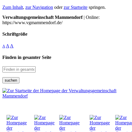
Zum Inhalt
,
zur Navigation
oder
zur Startseite
springen.
Verwaltungsgemeinschaft Mammendorf
| Online:
https://www.vgmammendorf.de/
Schriftgröße
A
A
A
Finden in gesamter Seite
suchen