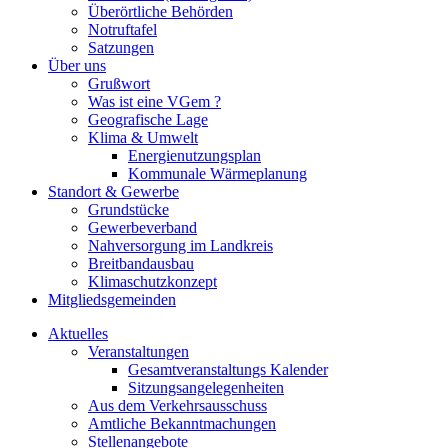
Überörtliche Behörden
Notruftafel
Satzungen
Über uns
Grußwort
Was ist eine VGem ?
Geografische Lage
Klima & Umwelt
Energienutzungsplan
Kommunale Wärmeplanung
Standort & Gewerbe
Grundstücke
Gewerbeverband
Nahversorgung im Landkreis
Breitbandausbau
Klimaschutzkonzept
Mitgliedsgemeinden
Aktuelles
Veranstaltungen
Gesamtveranstaltungs Kalender
Sitzungsangelegenheiten
Aus dem Verkehrsausschuss
Amtliche Bekanntmachungen
Stellenangebote