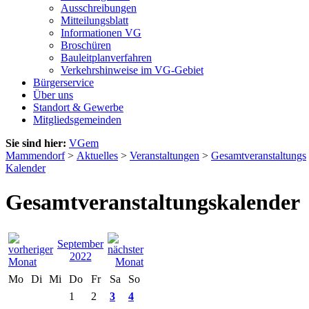
Ausschreibungen
Mitteilungsblatt
Informationen VG
Broschüren
Bauleitplanverfahren
Verkehrshinweise im VG-Gebiet
Bürgerservice
Über uns
Standort & Gewerbe
Mitgliedsgemeinden
Sie sind hier:
VGem
Mammendorf
>
Aktuelles
>
Veranstaltungen
>
Gesamtveranstaltungs
Kalender
Gesamtveranstaltungskalender
September
2022
Mo
Di
Mi
Do
Fr
Sa
So
1
2
3
4