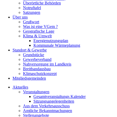
Überörtliche Behörden
Notruftafel
Satzungen
Über uns
Grußwort
Was ist eine VGem ?
Geografische Lage
Klima & Umwelt
Energienutzungsplan
Kommunale Wärmeplanung
Standort & Gewerbe
Grundstücke
Gewerbeverband
Nahversorgung im Landkreis
Breitbandausbau
Klimaschutzkonzept
Mitgliedsgemeinden
Aktuelles
Veranstaltungen
Gesamtveranstaltungs Kalender
Sitzungsangelegenheiten
Aus dem Verkehrsausschuss
Amtliche Bekanntmachungen
Stellenangebote