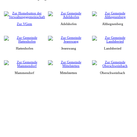
Zur VGem
Adelshofen
Althegnenberg
Hattenhofen
Jesenwang
Landsberied
Mammendorf
Mittelstetten
Oberschweinbach