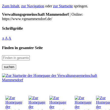
Zum Inhalt
,
zur Navigation
oder
zur Startseite
springen.
Verwaltungsgemeinschaft Mammendorf
| Online:
https://www.vgmammendorf.de/
Schriftgröße
A
A
A
Finden in gesamter Seite
suchen