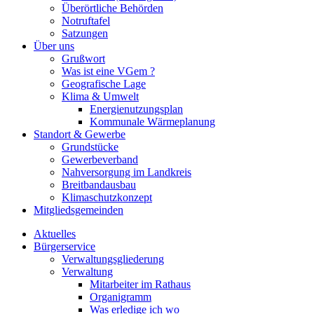
Überörtliche Behörden
Notruftafel
Satzungen
Über uns
Grußwort
Was ist eine VGem ?
Geografische Lage
Klima & Umwelt
Energienutzungsplan
Kommunale Wärmeplanung
Standort & Gewerbe
Grundstücke
Gewerbeverband
Nahversorgung im Landkreis
Breitbandausbau
Klimaschutzkonzept
Mitgliedsgemeinden
Aktuelles
Bürgerservice
Verwaltungsgliederung
Verwaltung
Mitarbeiter im Rathaus
Organigramm
Was erledige ich wo