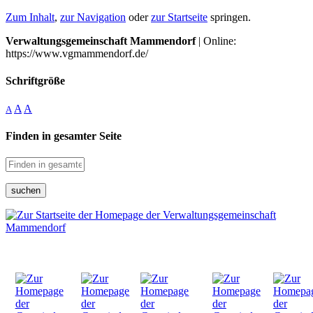
Zum Inhalt
,
zur Navigation
oder
zur Startseite
springen.
Verwaltungsgemeinschaft Mammendorf
| Online:
https://www.vgmammendorf.de/
Schriftgröße
A
A
A
Finden in gesamter Seite
suchen