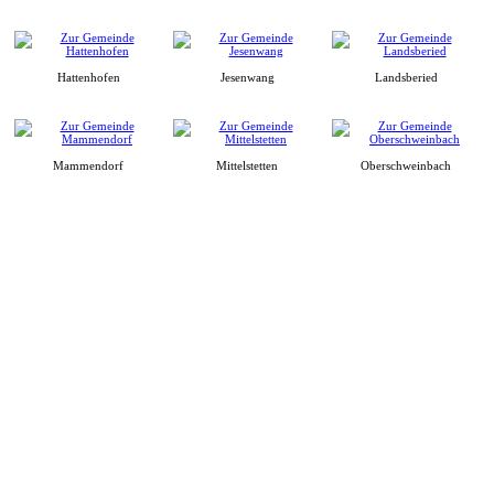
Hattenhofen
Jesenwang
Landsberied
Mammendorf
Mittelstetten
Oberschweinbach