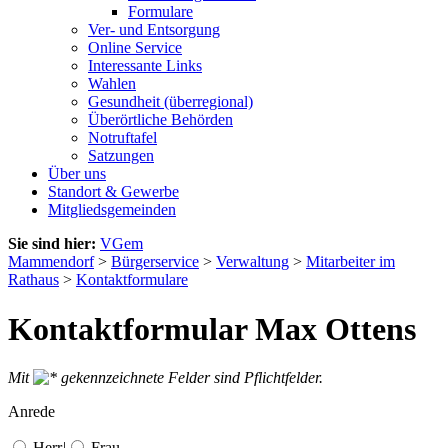
Formulare
Ver- und Entsorgung
Online Service
Interessante Links
Wahlen
Gesundheit (überregional)
Überörtliche Behörden
Notruftafel
Satzungen
Über uns
Standort & Gewerbe
Mitgliedsgemeinden
Sie sind hier:
VGem
Mammendorf
>
Bürgerservice
>
Verwaltung
>
Mitarbeiter im
Rathaus
>
Kontaktformulare
Kontaktformular Max Ottens
Mit
gekennzeichnete Felder sind Pflichtfelder.
Anrede
Herr
|
Frau