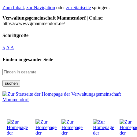
Zum Inhalt
,
zur Navigation
oder
zur Startseite
springen.
Verwaltungsgemeinschaft Mammendorf
| Online:
https://www.vgmammendorf.de/
Schriftgröße
A
A
A
Finden in gesamter Seite
suchen