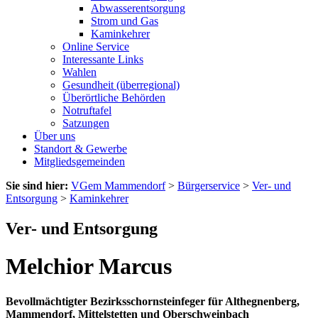
Abwasserentsorgung
Strom und Gas
Kaminkehrer
Online Service
Interessante Links
Wahlen
Gesundheit (überregional)
Überörtliche Behörden
Notruftafel
Satzungen
Über uns
Standort & Gewerbe
Mitgliedsgemeinden
Sie sind hier:
VGem Mammendorf
>
Bürgerservice
>
Ver- und
Entsorgung
>
Kaminkehrer
Ver- und Entsorgung
Melchior Marcus
Bevollmächtigter Bezirksschornsteinfeger für Althegnenberg,
Mammendorf, Mittelstetten und Oberschweinbach