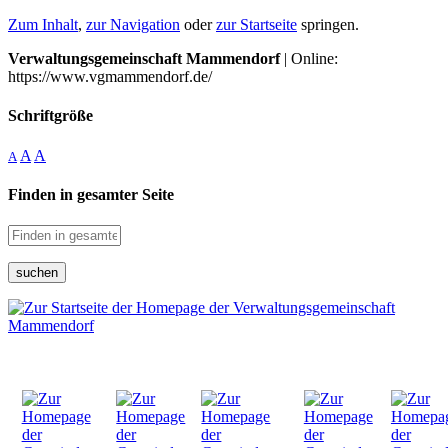
Zum Inhalt
,
zur Navigation
oder
zur Startseite
springen.
Verwaltungsgemeinschaft Mammendorf
| Online:
https://www.vgmammendorf.de/
Schriftgröße
A
A
A
Finden in gesamter Seite
suchen