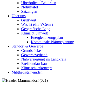
Überörtliche Behörden
Notruftafel
Satzungen
Über uns
Grußwort
Was ist eine VGem ?
Geografische Lage
Klima & Umwelt
Energienutzungsplan
Kommunale Wärmeplanung
Standort & Gewerbe
Grundstücke
Gewerbeverband
Nahversorgung im Landkreis
Breitbandausbau
Klimaschutzkonzept
Mitgliedsgemeinden