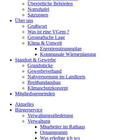
Überörtliche Behörden
Notruftafel
Satzungen
Über uns
Grußwort
Was ist eine VGem ?
Geografische Lage
Klima & Umwelt
Energienutzungsplan
Kommunale Wärmeplanung
Standort & Gewerbe
Grundstücke
Gewerbeverband
Nahversorgung im Landkreis
Breitbandausbau
Klimaschutzkonzept
Mitgliedsgemeinden
Aktuelles
Bürgerservice
Verwaltungsgliederung
Verwaltung
Mitarbeiter im Rathaus
Organigramm
Was erledige ich wo