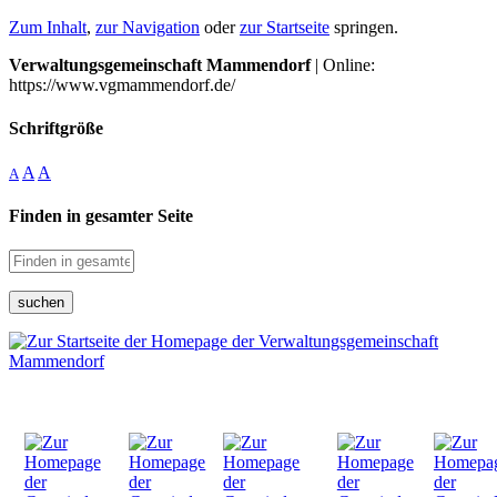
Zum Inhalt
,
zur Navigation
oder
zur Startseite
springen.
Verwaltungsgemeinschaft Mammendorf
| Online:
https://www.vgmammendorf.de/
Schriftgröße
A
A
A
Finden in gesamter Seite
suchen