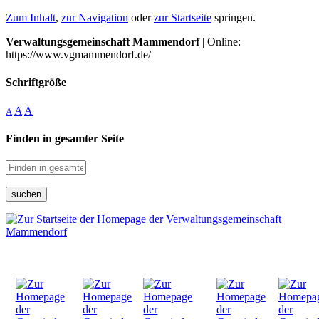
Zum Inhalt
,
zur Navigation
oder
zur Startseite
springen.
Verwaltungsgemeinschaft Mammendorf
| Online:
https://www.vgmammendorf.de/
Schriftgröße
A
A
A
Finden in gesamter Seite
suchen