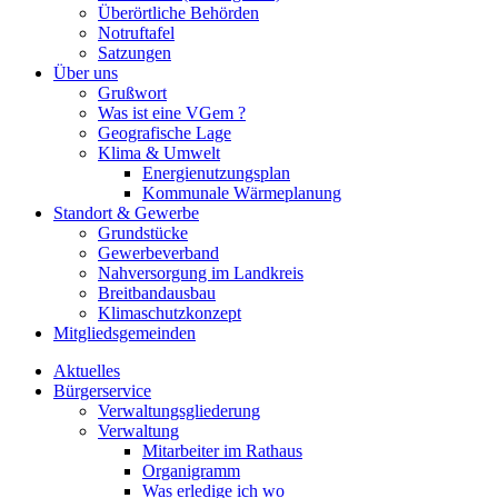
Überörtliche Behörden
Notruftafel
Satzungen
Über uns
Grußwort
Was ist eine VGem ?
Geografische Lage
Klima & Umwelt
Energienutzungsplan
Kommunale Wärmeplanung
Standort & Gewerbe
Grundstücke
Gewerbeverband
Nahversorgung im Landkreis
Breitbandausbau
Klimaschutzkonzept
Mitgliedsgemeinden
Aktuelles
Bürgerservice
Verwaltungsgliederung
Verwaltung
Mitarbeiter im Rathaus
Organigramm
Was erledige ich wo