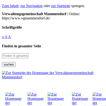
Zum Inhalt
,
zur Navigation
oder
zur Startseite
springen.
Verwaltungsgemeinschaft Mammendorf
| Online:
https://www.vgmammendorf.de/
Schriftgröße
A
A
A
Finden in gesamter Seite
suchen