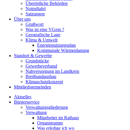
Überörtliche Behörden
Notruftafel
Satzungen
Über uns
Grußwort
Was ist eine VGem ?
Geografische Lage
Klima & Umwelt
Energienutzungsplan
Kommunale Wärmeplanung
Standort & Gewerbe
Grundstücke
Gewerbeverband
Nahversorgung im Landkreis
Breitbandausbau
Klimaschutzkonzept
Mitgliedsgemeinden
Aktuelles
Bürgerservice
Verwaltungsgliederung
Verwaltung
Mitarbeiter im Rathaus
Organigramm
Was erledige ich wo