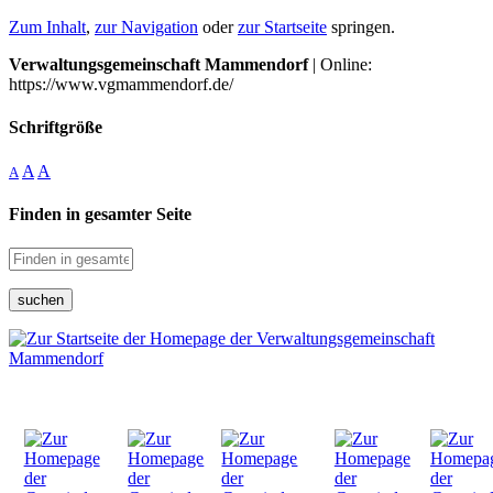
Zum Inhalt
,
zur Navigation
oder
zur Startseite
springen.
Verwaltungsgemeinschaft Mammendorf
| Online:
https://www.vgmammendorf.de/
Schriftgröße
A
A
A
Finden in gesamter Seite
suchen