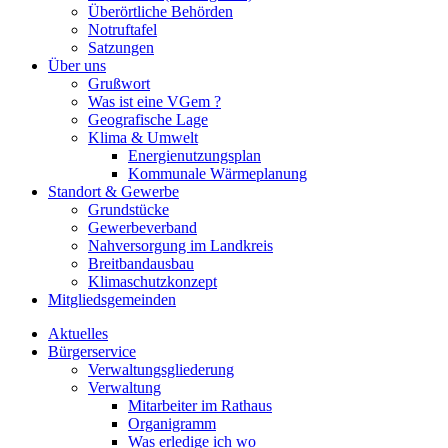
Überörtliche Behörden
Notruftafel
Satzungen
Über uns
Grußwort
Was ist eine VGem ?
Geografische Lage
Klima & Umwelt
Energienutzungsplan
Kommunale Wärmeplanung
Standort & Gewerbe
Grundstücke
Gewerbeverband
Nahversorgung im Landkreis
Breitbandausbau
Klimaschutzkonzept
Mitgliedsgemeinden
Aktuelles
Bürgerservice
Verwaltungsgliederung
Verwaltung
Mitarbeiter im Rathaus
Organigramm
Was erledige ich wo