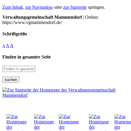
Zum Inhalt
,
zur Navigation
oder
zur Startseite
springen.
Verwaltungsgemeinschaft Mammendorf
| Online:
https://www.vgmammendorf.de/
Schriftgröße
A
A
A
Finden in gesamter Seite
suchen