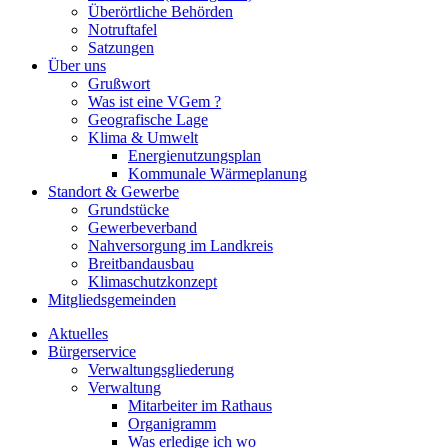
Überörtliche Behörden
Notruftafel
Satzungen
Über uns
Grußwort
Was ist eine VGem ?
Geografische Lage
Klima & Umwelt
Energienutzungsplan
Kommunale Wärmeplanung
Standort & Gewerbe
Grundstücke
Gewerbeverband
Nahversorgung im Landkreis
Breitbandausbau
Klimaschutzkonzept
Mitgliedsgemeinden
Aktuelles
Bürgerservice
Verwaltungsgliederung
Verwaltung
Mitarbeiter im Rathaus
Organigramm
Was erledige ich wo